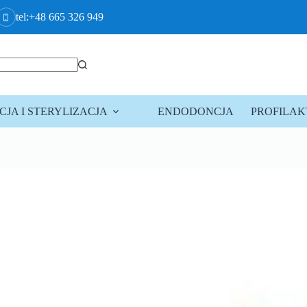
tel:+48 665 326 949
JA I STERYLIZACJA
ENDODONCJA
PROFILA