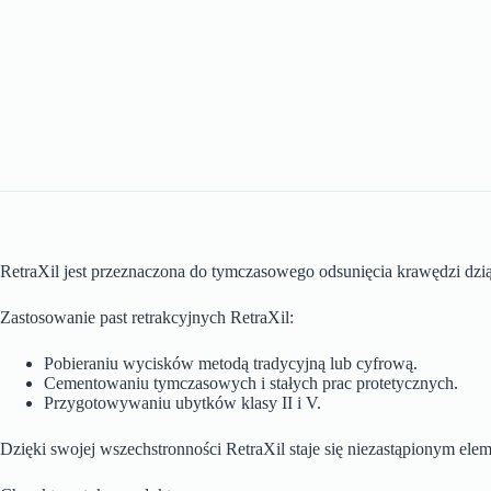
RetraXil jest przeznaczona do tymczasowego odsunięcia krawędzi dzią
Zastosowanie past retrakcyjnych RetraXil:
Pobieraniu wycisków metodą tradycyjną lub cyfrową.
Cementowaniu tymczasowych i stałych prac protetycznych.
Przygotowywaniu ubytków klasy II i V.
Dzięki swojej wszechstronności RetraXil staje się niezastąpionym el