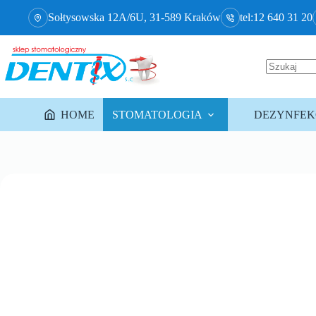
Sołtysowska 12A/6U, 31-589 Kraków
tel:12 640 31 20
HOME
STOMATOLOGIA
DEZYNFEKC