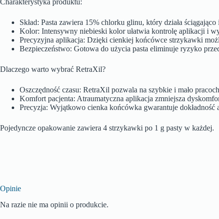
Charakterystyka produktu:
Skład: Pasta zawiera 15% chlorku glinu, który działa ściągając
Kolor: Intensywny niebieski kolor ułatwia kontrolę aplikacji i
Precyzyjna aplikacja: Dzięki cienkiej końcówce strzykawki mo
Bezpieczeństwo: Gotowa do użycia pasta eliminuje ryzyko prz
Dlaczego warto wybrać RetraXil?
Oszczędność czasu: RetraXil pozwala na szybkie i mało pracoc
Komfort pacjenta: Atraumatyczna aplikacja zmniejsza dyskomfort
Precyzja: Wyjątkowo cienka końcówka gwarantuje dokładność a
Pojedyncze opakowanie zawiera 4 strzykawki po 1 g pasty w każdej.
Opinie
Na razie nie ma opinii o produkcie.