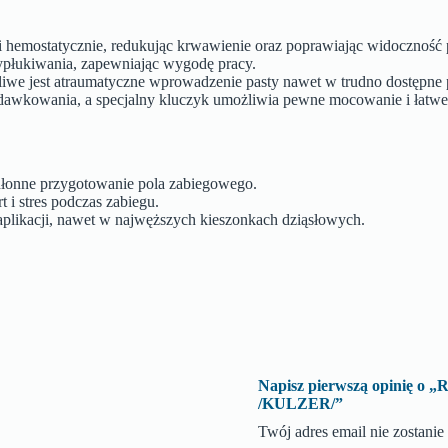
o i hemostatycznie, redukując krwawienie oraz poprawiając widoczność
 wypłukiwania, zapewniając wygodę pracy.
żliwe jest atraumatyczne wprowadzenie pasty nawet w trudno dostępne
edawkowania, a specjalny kluczyk umożliwia pewne mocowanie i łatw
hłonne przygotowanie pola zabiegowego.
 i stres podczas zabiegu.
plikacji, nawet w najwęższych kieszonkach dziąsłowych.
Napisz pierwszą opini
/KULZER/”
Twój adres email nie zostani