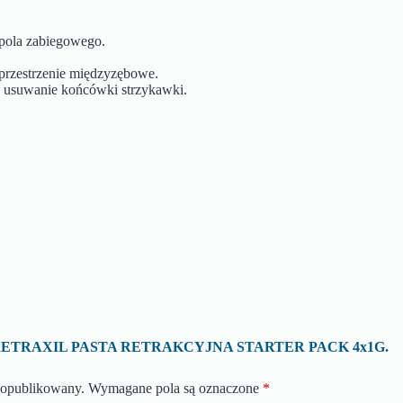
 pola zabiegowego.
 przestrzenie międzyzębowe.
e usuwanie końcówki strzykawki.
ę o „RETRAXIL PASTA RETRAKCYJNA STARTER PACK 4x1G.
e opublikowany.
Wymagane pola są oznaczone
*