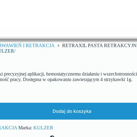
WAWIEŃ I RETRAKCJA
RETRAXIL PASTA RETRAKCYJNA
ULZER/
ięki precyzyjnej aplikacji, hemostatycznemu działaniu i wszechstronn
wność pracy. Dostępna w opakowaniu zawierającym 4 strzykawki 1g.
Dodaj do koszyka
RAKCJA
Marka:
KULZER