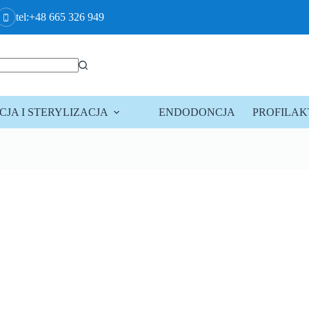
tel:+48 665 326 949
JA I STERYLIZACJA
ENDODONCJA
PROFILA