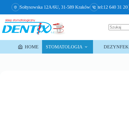
Sołtysowska 12A/6U, 31-589 Kraków
tel:12 640 31 20
HOME
STOMATOLOGIA
DEZYNFEKC