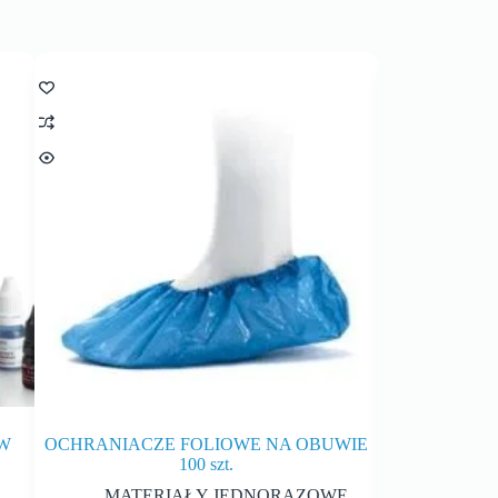
W
OCHRANIACZE FOLIOWE NA OBUWIE
RĘKAWICE NI
100 szt.
RĘKAW
MATERIAŁY JEDNORAZOWE
,