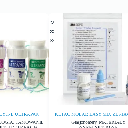
KCYJNE ULTRAPAK
KETAC MOLAR EASY MIX ZESTA
LOGIA
,
TAMOWANIE
Glasjonomery
,
MATERIAŁY
EŃ I RETRAKCJA
WYPEŁNIENIOWE
,