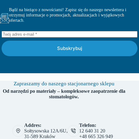
Bądź na bieżąco z nowościami! Zapisz się do naszego newslettera i
otrzymuj informacje o promocjach, aktualizacjach i wyjątkowych
ofertach.
Subskrybuj
Zapraszamy do naszego stacjonarnego sklepu
Od narzędzi po materiały – kompleksowe zaopatrzenie dla
stomatologów.
Addres:
Telefon:
Sołtysowska 12A/6U,
12 640 31 20
31-589 Kraków
+48 665 326 949