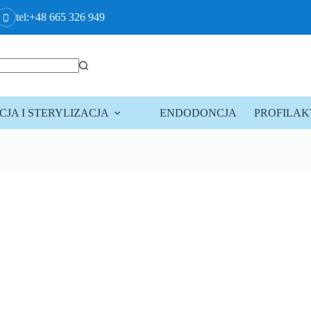
tel:+48 665 326 949
JA I STERYLIZACJA
ENDODONCJA
PROFILA