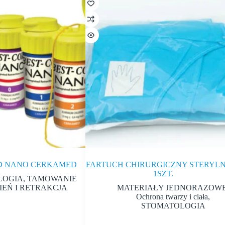
RD NANO CERKAMED
FARTUCH CHIRURGICZNY STERYL
1SZT.
LOGIA
,
TAMOWANIE
EŃ I RETRAKCJA
MATERIAŁY JEDNORAZOW
Ochrona twarzy i ciała
,
STOMATOLOGIA