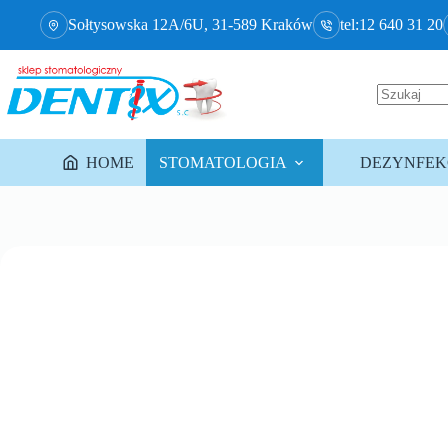
Sołtysowska 12A/6U, 31-589 Kraków
tel:12 640 31 20
HOME
STOMATOLOGIA
DEZYNFEKC