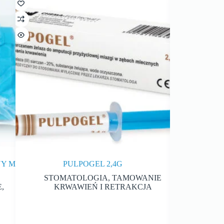
NY M
PULPOGEL 2,4G
AH
STOMATOLOGIA
,
TAMOWANIE
ENDOD
E
,
KRWAWIEŃ I RETRAKCJA