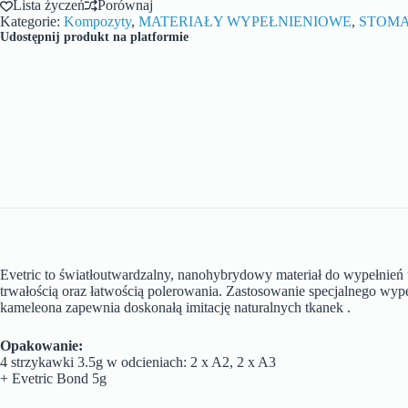
Lista życzeń
Porównaj
Kategorie:
Kompozyty
,
MATERIAŁY WYPEŁNIENIOWE
,
STOMA
Udostępnij produkt na platformie
Evetric to światłoutwardzalny, nanohybrydowy materiał do wypełnień 
trwałością oraz łatwością polerowania. Zastosowanie specjalnego wyp
kameleona zapewnia doskonałą imitację naturalnych tkanek .
Opakowanie:
4 strzykawki 3.5g w odcieniach: 2 x A2, 2 x A3
+ Evetric Bond 5g