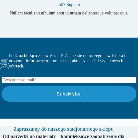
24/7 Support
Nullam iaculis vestibulum arcu id urnain pellentesque volutpat quis.
Bądź na bieżąco z nowościami! Zapisz się do naszego newslettera i
otrzymuj informacje o promocjach, aktualizacjach i wyjątkowych
ofertach.
Subskrybuj
Zapraszamy do naszego stacjonarnego sklepu
Od narzędzi po materiały – kompleksowe zaopatrzenie dla