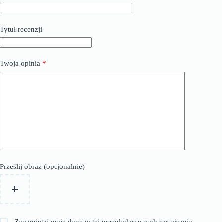
Tytuł recenzji
Twoja opinia
*
Prześlij obraz (opcjonalnie)
Zapamiętaj moje dane w tej przeglądarce podczas pisania