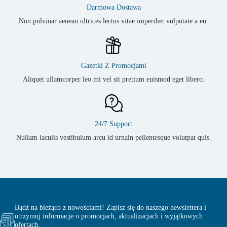
Darmowa Dostawa
Non pulvinar aenean ultrices lectus vitae imperdiet vulputate a eu.
Gazetki Z Promocjami
Aliquet ullamcorper leo mi vel sit pretium euismod eget libero.
24/7 Support
Nullam iaculis vestibulum arcu id urnain pellentesque volutpat quis.
Bądź na bieżąco z nowościami! Zapisz się do naszego newslettera i
otrzymuj informacje o promocjach, aktualizacjach i wyjątkowych
ofertach.