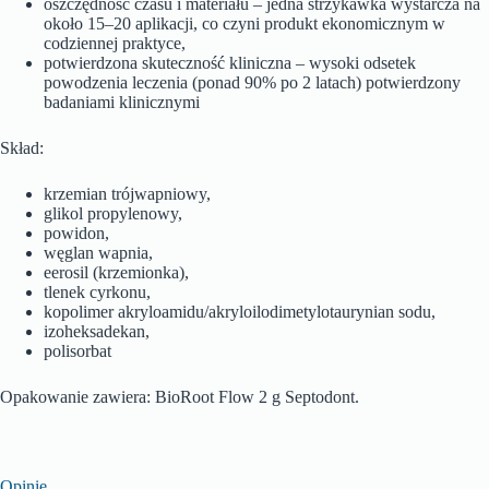
oszczędność czasu i materiału – jedna strzykawka wystarcza na
około 15–20 aplikacji, co czyni produkt ekonomicznym w
codziennej praktyce,
potwierdzona skuteczność kliniczna – wysoki odsetek
powodzenia leczenia (ponad 90% po 2 latach) potwierdzony
badaniami klinicznymi
Skład:
krzemian trójwapniowy,
glikol propylenowy,
powidon,
węglan wapnia,
eerosil (krzemionka),
tlenek cyrkonu,
kopolimer akryloamidu/akryloilodimetylotaurynian sodu,
izoheksadekan,
polisorbat
Opakowanie zawiera: BioRoot Flow 2 g Septodont.
Opinie