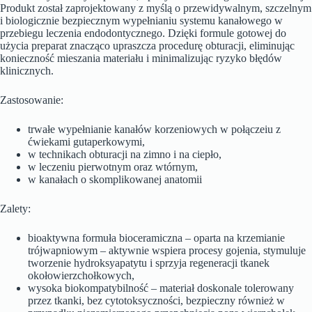
Produkt został zaprojektowany z myślą o przewidywalnym, szczelnym
i biologicznie bezpiecznym wypełnianiu systemu kanałowego w
przebiegu leczenia endodontycznego. Dzięki formule gotowej do
użycia preparat znacząco upraszcza procedurę obturacji, eliminując
konieczność mieszania materiału i minimalizując ryzyko błędów
klinicznych.
Zastosowanie:
trwałe wypełnianie kanałów korzeniowych w połączeiu z
ćwiekami gutaperkowymi,
w technikach obturacji na zimno i na ciepło,
w leczeniu pierwotnym oraz wtórnym,
w kanałach o skomplikowanej anatomii
Zalety:
bioaktywna formuła bioceramiczna – oparta na krzemianie
trójwapniowym – aktywnie wspiera procesy gojenia, stymuluje
tworzenie hydroksyapatytu i sprzyja regeneracji tkanek
okołowierzchołkowych,
wysoka biokompatybilność – materiał doskonale tolerowany
przez tkanki, bez cytotoksyczności, bezpieczny również w