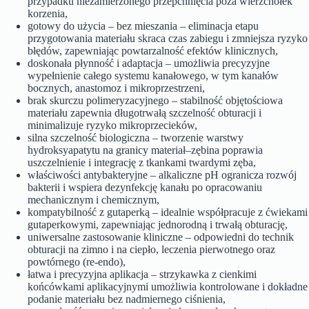
przypadku niezamierzonego przepchnięcia poza wierzchołek
korzenia,
gotowy do użycia – bez mieszania – eliminacja etapu
przygotowania materiału skraca czas zabiegu i zmniejsza ryzyko
błędów, zapewniając powtarzalność efektów klinicznych,
doskonała płynność i adaptacja – umożliwia precyzyjne
wypełnienie całego systemu kanałowego, w tym kanałów
bocznych, anastomoz i mikroprzestrzeni,
brak skurczu polimeryzacyjnego – stabilność objętościowa
materiału zapewnia długotrwałą szczelność obturacji i
minimalizuje ryzyko mikroprzecieków,
silna szczelność biologiczna – tworzenie warstwy
hydroksyapatytu na granicy materiał–zębina poprawia
uszczelnienie i integrację z tkankami twardymi zęba,
właściwości antybakteryjne – alkaliczne pH ogranicza rozwój
bakterii i wspiera dezynfekcję kanału po opracowaniu
mechanicznym i chemicznym,
kompatybilność z gutaperką – idealnie współpracuje z ćwiekami
gutaperkowymi, zapewniając jednorodną i trwałą obturację,
uniwersalne zastosowanie kliniczne – odpowiedni do technik
obturacji na zimno i na ciepło, leczenia pierwotnego oraz
powtórnego (re-endo),
łatwa i precyzyjna aplikacja – strzykawka z cienkimi
końcówkami aplikacyjnymi umożliwia kontrolowane i dokładne
podanie materiału bez nadmiernego ciśnienia,