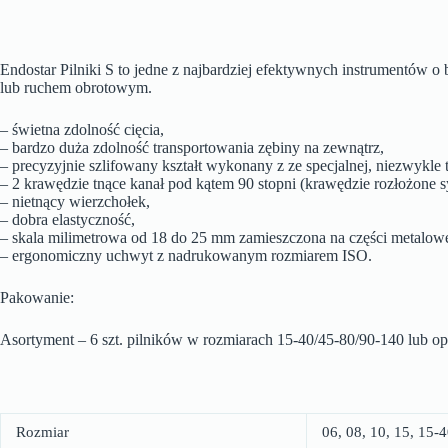
Endostar Pilniki S to jedne z najbardziej efektywnych instrumentów o
lub ruchem obrotowym.
– świetna zdolność cięcia,
– bardzo duża zdolność transportowania zębiny na zewnątrz,
– precyzyjnie szlifowany kształt wykonany z ze specjalnej, niezwykle t
– 2 krawędzie tnące kanał pod kątem 90 stopni (krawędzie rozłożone s
– nietnący wierzchołek,
– dobra elastyczność,
– skala milimetrowa od 18 do 25 mm zamieszczona na części metalowej 
– ergonomiczny uchwyt z nadrukowanym rozmiarem ISO.
Pakowanie:
Asortyment – 6 szt. pilników w rozmiarach 15-40/45-80/90-140 lub op
Rozmiar
06, 08, 10, 15, 15-4