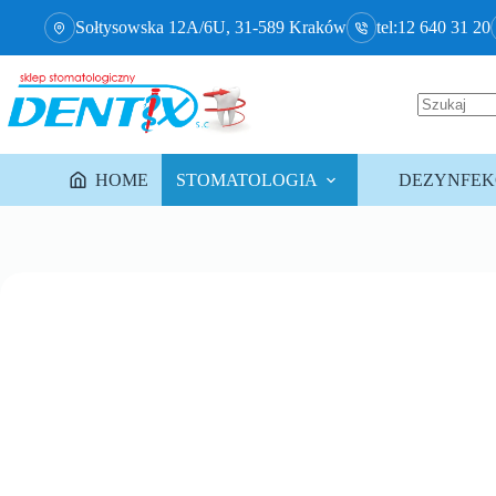
Sołtysowska 12A/6U, 31-589 Kraków
tel:12 640 31 20
HOME
STOMATOLOGIA
DEZYNFEKC