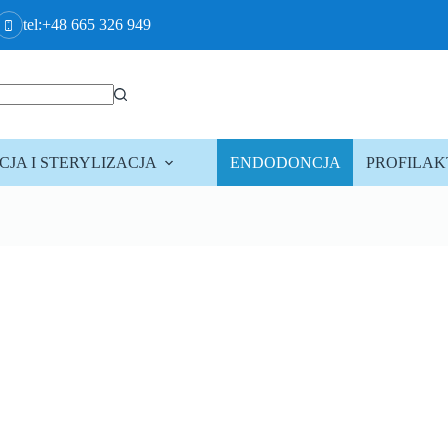
tel:+48 665 326 949
JA I STERYLIZACJA
ENDODONCJA
PROFILA