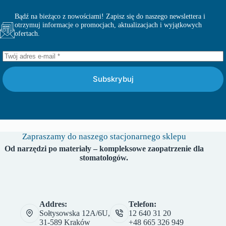
Bądź na bieżąco z nowościami! Zapisz się do naszego newslettera i
otrzymuj informacje o promocjach, aktualizacjach i wyjątkowych
ofertach.
Subskrybuj
Zapraszamy do naszego stacjonarnego sklepu
Od narzędzi po materiały – kompleksowe zaopatrzenie dla
stomatologów.
Addres:
Telefon:
Sołtysowska 12A/6U,
12 640 31 20
31-589 Kraków
+48 665 326 949